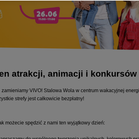
 atrakcji, animacji i konkursów
a, zamieniamy VIVO! Stalowa Wola w centrum wakacyjnej energii
stkie strefy jest całkowicie bezpłatny!
k możecie spędzić z nami ten wyjątkowy dzień:
apraszamy do wspólnego tworzenia unikalnych, kolorowych pr