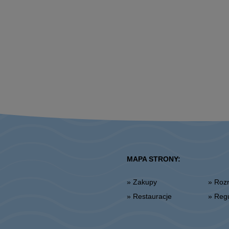
MAPA STRONY:
» Zakupy
» Ro
» Restauracje
» Re