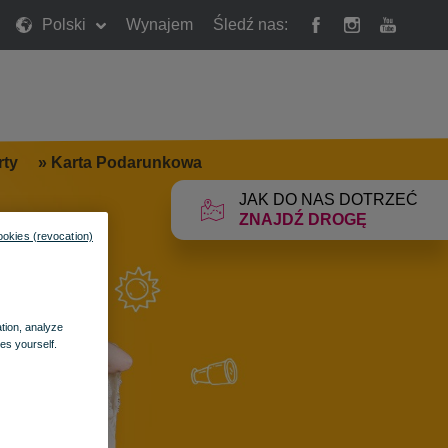
Polski
Wynajem
Śledź nas:
rty
»
Karta Podarunkowa
JAK DO NAS DOTRZEĆ
ZNAJDŹ DROGĘ
ookies (revocation)
ation, analyze
es yourself.