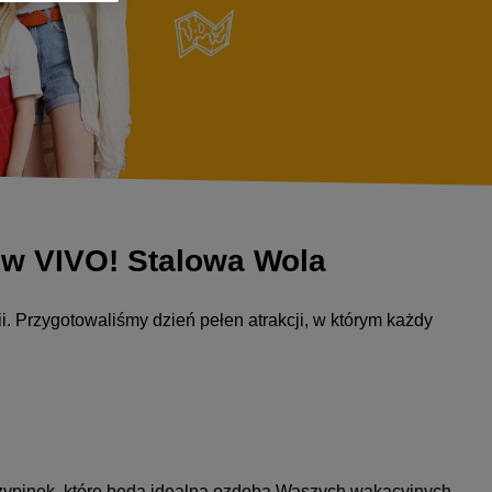
 w VIVO! Stalowa Wola
. Przygotowaliśmy dzień pełen atrakcji, w którym każdy
zypinek, które będą idealną ozdobą Waszych wakacyjnych