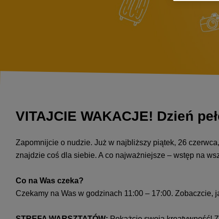
VITAJCIE WAKACJE! Dzień pełen
Zapomnijcie o nudzie. Już w najbliższy piątek, 26 czerwc
znajdzie coś dla siebie. A co najważniejsze – wstęp na wszy
Co na Was czeka?
Czekamy na Was w godzinach 11:00 – 17:00. Zobaczcie, ja
STREFA WARSZTATÓW:
Pokażcie swoją kreatywność! Z