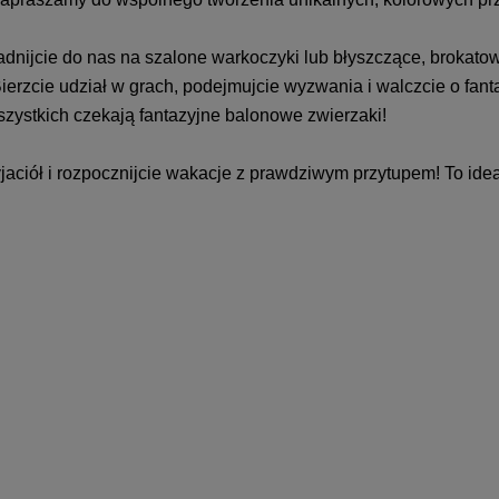
ijcie do nas na szalone warkoczyki lub błyszczące, brokatow
 Bierzcie udział w grach, podejmujcie wyzwania i walczcie o f
ystkich czekają fantazyjne balonowe zwierzaki!
zyjaciół i rozpocznijcie wakacje z prawdziwym przytupem! To id