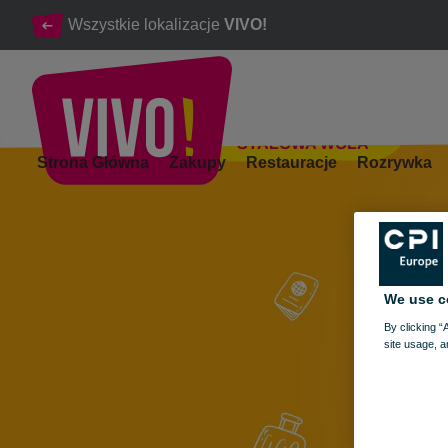
Wszystkie lokalizacje
VIVO!
STALOWA WOLA
VITAJCIE WAKACJE! Dzień pełen atrakcji, animacji i konkurs
Strona Główna
Zakupy
Restauracje
Rozrywka
Stalowa Wola
We use c
By clicking “
site usage, a