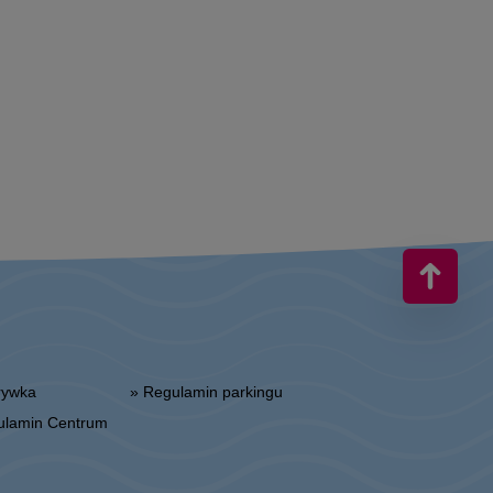
zrywka
» Regulamin parkingu
gulamin Centrum