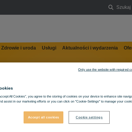
Szukaj
Szukaj
ów w VIVO! Stalowa Wola
Zdrowie i uroda
Usługi
Aktualności i wydarzenia
Ofe
Only use the website with required c
ookies
Accept All Cookies”, you agree to the storing of cookies on your device to enhance site navig
nd assist in our marketing efforts or you can click on "Cookie-Settings" to manage your cooki
Accept all cookies
Cookie settings