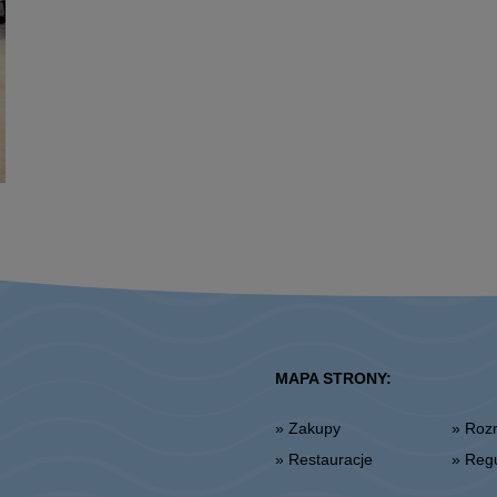
MAPA STRONY:
» Zakupy
» Ro
» Restauracje
» Re