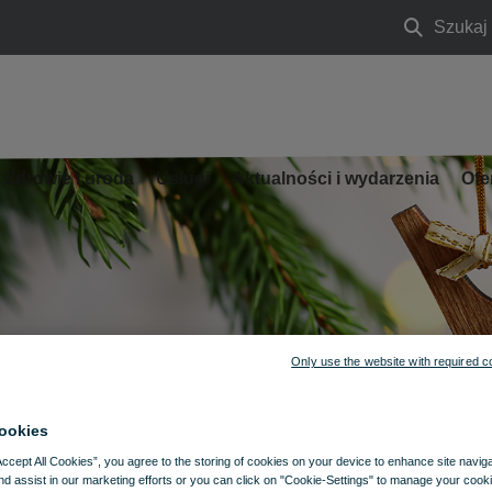
Szukaj
Szukaj
Zdrowie i uroda
Usługi
Aktualności i wydarzenia
Ofe
Only use the website with required c
ookies
Accept All Cookies”, you agree to the storing of cookies on your device to enhance site navig
nd assist in our marketing efforts or you can click on "Cookie-Settings" to manage your cooki