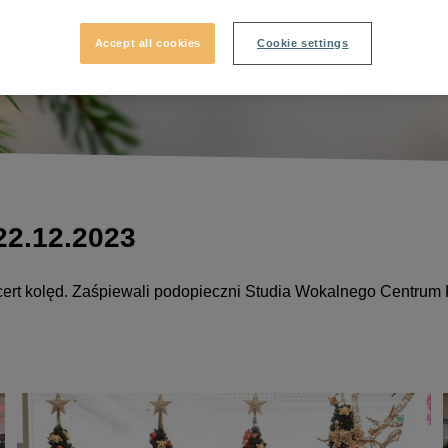
Accept all cookies
Cookie settings
22.12.2023
cert kolęd. Zaśpiewali podopieczni Studia Wokalnego Centrum 