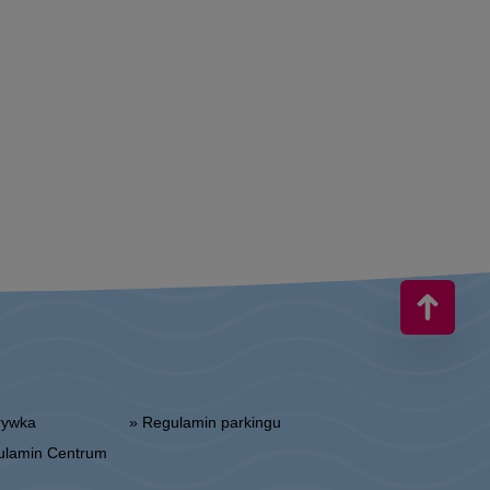
zrywka
» Regulamin parkingu
gulamin Centrum