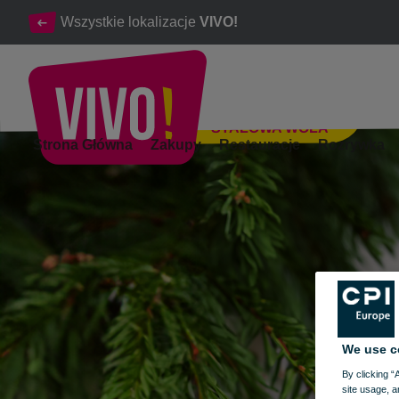
Wszystkie lokalizacje
VIVO!
STALOWA WOLA
Świąteczne melodie w VIVO! - 22.12.2023, vivo stalowa wola,
Strona Główna
Zakupy
Restauracje
Rozrywka
Stalowa Wola
We use c
By clicking “
site usage, a