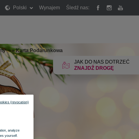
Polski
Wynajem
Śledź nas:
rty
»
Karta Podarunkowa
JAK DO NAS DOTRZEĆ
ZNAJDŹ DROGĘ
ookies (revocation)
ation, analyze
es yourself.