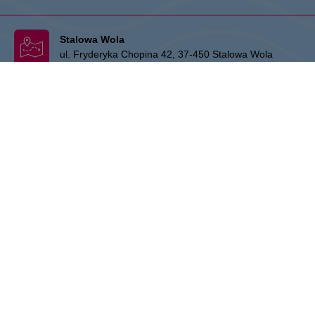
Stalowa Wola
ul. Fryderyka Chopina 42, 37-450 Stalowa Wola
Administracja:
+48 15 306 24 00
Marketing:
+48 15 306 24 20
stalowawola@vivo-shopping.com
CPI Europe to firma z sektora nieruchomości komercyjnych, której
działalność skupia się na obiektach handlowych oraz biurowych na
siedmiu głównych europejskich rynkach, tj. w Austrii, Niemczech,
Czechach, Słowacji, Węgrzech, Rumunii oraz Polsce. Podstawa
działalności firmy obejmuje zarządzanie nieruchomościami oraz część
deweloperską. Marki handlowe STOP SHOP, VIVO! oraz marka
biurowa myhive stanowią kluczowy obszar dla tych aktywności i
odzwierciedlają koncentrację na wysokiej jakości usługach. Spółka
jest notowana na giełdzie w Wiedniu (indeks ATX) oraz w Warszawie.
Więcej informacji dostępnych jest na:
https://www.cpi-europe.com