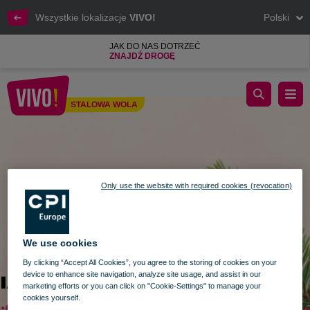
Wszystkie lokalizacje
VIVO!
Polski
JAK DO NAS DOTRZEĆ
ZNAJDŹ DROGĘ
Świąteczne godziny otwarcia
STALOWA WOLA
Stalowa Wola
Only use the website with required cookies (revocation)
We use cookies
By clicking “Accept All Cookies”, you agree to the storing of cookies on your
device to enhance site navigation, analyze site usage, and assist in our
marketing efforts or you can click on "Cookie-Settings" to manage your
cookies yourself.