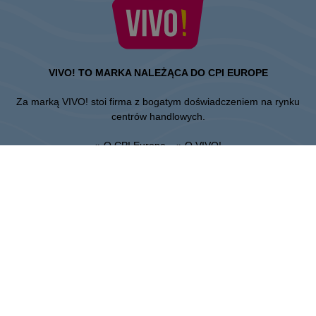
VIVO! TO MARKA NALEŻĄCA DO CPI EUROPE
Za marką VIVO! stoi firma z bogatym doświadczeniem na rynku
centrów handlowych.
» O CPI Europe
» O VIVO!
MAPA STRONY:
» Zakupy
» Regulamin Centrum
» Restauracje
» Regulamin parkingu
» Rozrywka