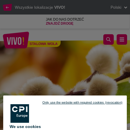
Wszystkie lokalizacje
VIVO!
Polski
JAK DO NAS DOTRZEĆ
ZNAJDŹ DROGĘ
Słodka Wielkanoc w VIVO! Stalowa Wola
STALOWA WOLA
Stalowa Wola
Only use the website with required cookies (revocation)
We use cookies