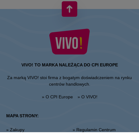
VIVO! TO MARKA NALEŻĄCA DO CPI EUROPE
Za marką VIVO! stoi firma z bogatym doświadczeniem na rynku
centrów handlowych.
» O CPI Europe
» O VIVO!
MAPA STRONY:
» Zakupy
» Regulamin Centrum
» Restauracje
» Regulamin parkingu