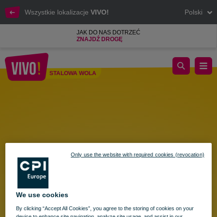
Wszystkie lokalizacje
VIVO!
Polski
JAK DO NAS DOTRZEĆ
ZNAJDŹ DROGĘ
#Projekt Plaża wraca do nas!
STALOWA WOLA
Stalowa Wola
Only use the website with required cookies (revocation)
We use cookies
By clicking “Accept All Cookies”, you agree to the storing of cookies on your
device to enhance site navigation, analyze site usage, and assist in our