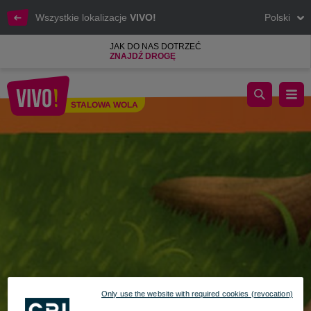
Wszystkie lokalizacje
VIVO!
Polski
JAK DO NAS DOTRZEĆ
ZNAJDŹ DROGĘ
Pierwszy raz w kinie - Helios zaprasza na wyjątkowe seanse dla
STALOWA WOLA
Stalowa Wola
Only use the website with required cookies (revocation)