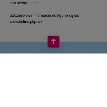
nim nieodpłatnie.
Szczegółowe informacje dostępne są na:
www.helios.pl/prwk.
VIVO! TO MARKA NALEŻĄCA DO CPI EUROPE
Za marką VIVO! stoi firma z bogatym doświadczeniem na rynku
centrów handlowych.