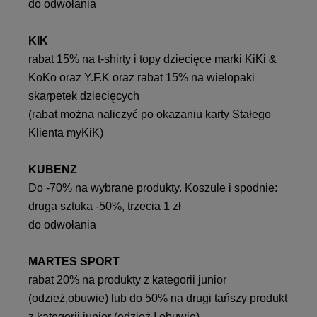
do odwołania
KIK
rabat 15% na t-shirty i topy dziecięce marki KiKi &
KoKo oraz Y.F.K oraz rabat 15% na wielopaki
skarpetek dziecięcych
(rabat można naliczyć po okazaniu karty Stałego
Klienta myKiK)
KUBENZ
Do -70% na wybrane produkty. Koszule i spodnie:
druga sztuka -50%, trzecia 1 zł
do odwołania
MARTES SPORT
rabat 20% na produkty z kategorii junior
(odzież,obuwie) lub do 50% na drugi tańszy produkt
z kategorii junior (odzież I obuwie)