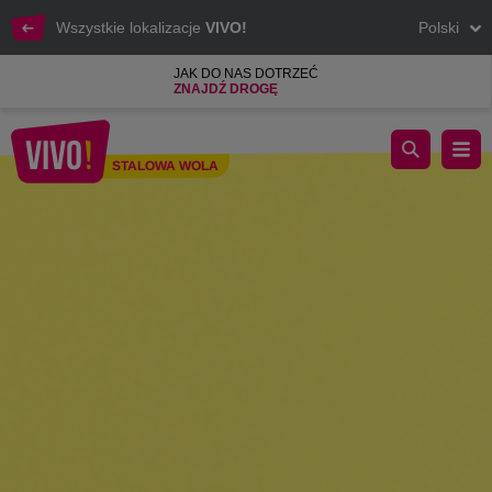
Wszystkie lokalizacje
VIVO!
Polski
JAK DO NAS DOTRZEĆ
ZNAJDŹ DROGĘ
Okazje pierwsza klasa! Akcja rabatowa 25 sierpnia - 2 wrześni
STALOWA WOLA
Stalowa Wola