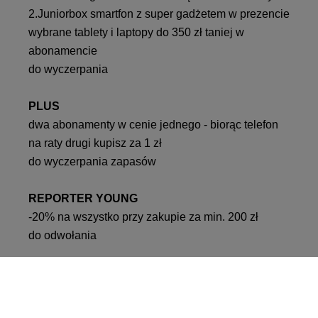
2.Juniorbox smartfon z super gadżetem w prezencie
wybrane tablety i laptopy do 350 zł taniej w
abonamencie
do wyczerpania
PLUS
dwa abonamenty w cenie jednego - biorąc telefon
na raty drugi kupisz za 1 zł
do wyczerpania zapasów
REPORTER YOUNG
-20% na wszystko przy zakupie za min. 200 zł
do odwołania
ROSSMANN
artykuły szkolne w niższych cenach: śniadaniówki
już od 14,99 zł; worki na buty od 24,99 zł do