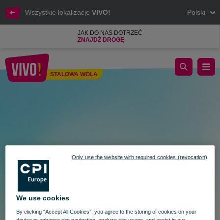
Wszystkie lokalizacje
VIVO!
Polski
JAK DO NAS DOTRZEĆ
ZNAJDŹ DROGĘ
Letnie wyprzedaże w VIVO!
STALOWA WOLA
Stalowa Wola
Only use the website with required cookies (revocation)
We use cookies
By clicking “Accept All Cookies”, you agree to the storing of cookies on your