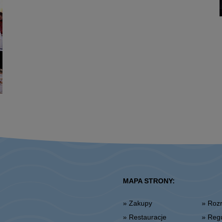
MAPA STRONY:
» Zakupy
» Ro
» Restauracje
» Re