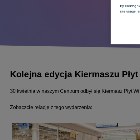
By clicking “
site usage, a
Kolejna edycja Kiermaszu Płyt
30 kwietnia w naszym Centrum odbył się Kiermasz Płyt Win
Zobaczcie relację z tego wydarzenia: