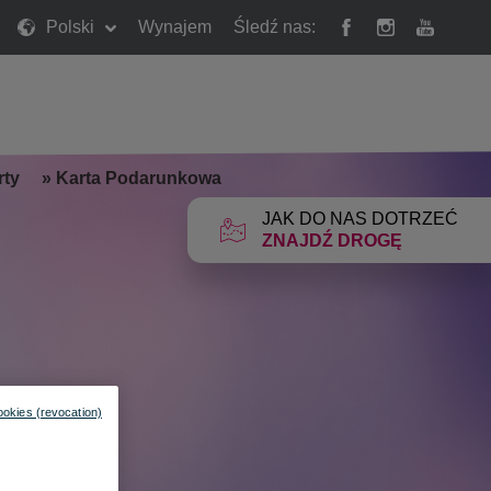
Polski
Wynajem
Śledź nas:
rty
»
Karta Podarunkowa
JAK DO NAS DOTRZEĆ
ZNAJDŹ DROGĘ
ookies (revocation)