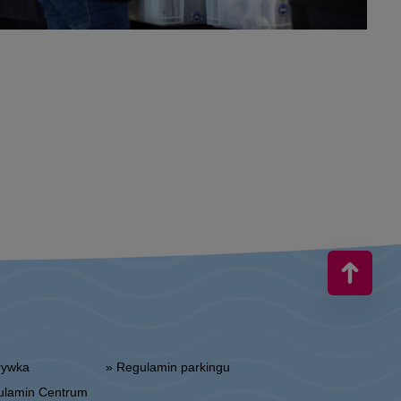
zrywka
» Regulamin parkingu
gulamin Centrum