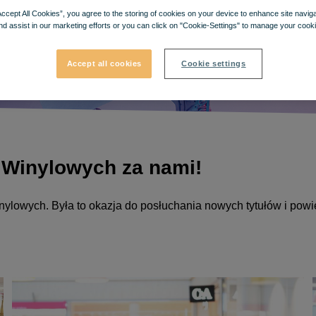
Accept All Cookies”, you agree to the storing of cookies on your device to enhance site navig
nd assist in our marketing efforts or you can click on "Cookie-Settings" to manage your cooki
Accept all cookies
Cookie settings
 Winylowych za nami!
ylowych. Była to okazja do posłuchania nowych tytułów i powi