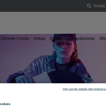
Szukaj
Szukaj
Zdrowie i uroda
Usługi
Aktualności i wydarzenia
Ofe
Only use the website with required c
ookies