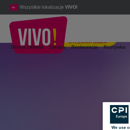
Wszystkie lokalizacje
VIVO!
STALOWA WOLA
Kolejna edycja Kiermaszu Płyt Winylowych
Strona Główna
Zakupy
Restauracje
Rozrywka
Stalowa Wola
We use c