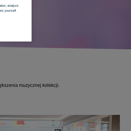
ation, analyze
es yourself.
ększenia muzycznej kolekcji.