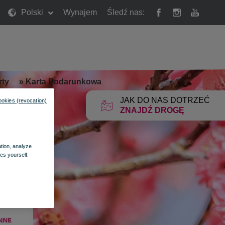
Polski
Wynajem
Śledź nas:
rty
»
Karta Podarunkowa
JAK DO NAS DOTRZEĆ
ookies (revocation)
ZNAJDŹ DROGĘ
ation, analyze
es yourself.