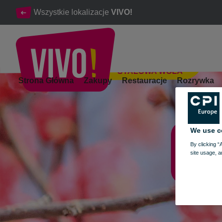
Wszystkie lokalizacje
VIVO!
STALOWA WOLA
GODZINY OTWARCIA VIVO! STALOWA WOLA W WEEKEND
Strona Główna
Zakupy
Restauracje
Rozrywka
Stalowa Wola
We use c
By clicking “
site usage, a