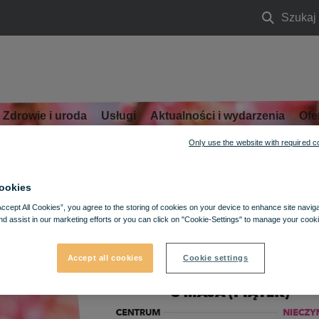
Szukaj
Szukaj
 MAJOWY
Zdrowie i uroda
Usługi
Aktualności i wydarzenia
Ofe
Only use the website with required c
ookies
Accept All Cookies”, you agree to the storing of cookies on your device to enhance site navig
nd assist in our marketing efforts or you can click on "Cookie-Settings" to manage your cooki
Accept all cookies
Cookie settings