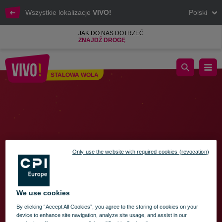
Wszystkie lokalizacje
VIVO!
Polski
JAK DO NAS DOTRZEĆ
ZNAJDŹ DROGĘ
Godziny otwarcia VIVO! Stalowa Wola świąteczno-noworoczn
STALOWA WOLA
Stalowa Wola
Only use the website with required cookies (revocation)
We use cookies
By clicking “Accept All Cookies”, you agree to the storing of cookies on your
device to enhance site navigation, analyze site usage, and assist in our