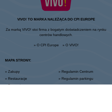
VIVO! TO MARKA NALEŻĄCA DO CPI EUROPE
Za marką VIVO! stoi firma z bogatym doświadczeniem na rynku
centrów handlowych.
» O CPI Europe
» O VIVO!
MAPA STRONY:
» Zakupy
» Regulamin Centrum
» Restauracje
» Regulamin parkingu
» Rozrywka
Stalowa Wola