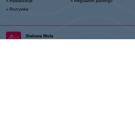
» Restauracje
» Regulamin parkingu
» Rozrywka
Stalowa Wola
ul. Fryderyka Chopina 42, 37-450 Stalowa Wola
Administracja:
+48 15 306 24 00
Marketing:
+48 15 306 24 20
stalowawola@vivo-shopping.com
CPI Europe to firma z sektora nieruchomości komercyjnych, której
działalność skupia się na obiektach handlowych oraz biurowych na
siedmiu głównych europejskich rynkach, tj. w Austrii, Niemczech,
Czechach, Słowacji, Węgrzech, Rumunii oraz Polsce. Podstawa
działalności firmy obejmuje zarządzanie nieruchomościami oraz część
deweloperską. Marki handlowe STOP SHOP, VIVO! oraz marka
biurowa myhive stanowią kluczowy obszar dla tych aktywności i