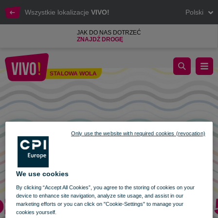
Wszystkie lokalizacje
VIVO!
Polski
JAK DO NAS DOTRZEĆ
ZNAJDŹ DROGĘ
Godziny otwarcia VIVO! Stalowa Wola 15 sierpnia
STALOWA WOLA
Stalowa Wola
Only use the website with required cookies (revocation)
We use cookies
By clicking “Accept All Cookies”, you agree to the storing of cookies on your
device to enhance site navigation, analyze site usage, and assist in our
marketing efforts or you can click on "Cookie-Settings" to manage your
cookies yourself.