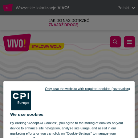
Wszystkie lokalizacje
VIVO!
Polski
JAK DO NAS DOTRZEĆ
ZNAJDŹ DROGĘ
Godziny otwarcia 6 stycznia
STALOWA WOLA
Stalowa Wola
Only use the website with required cookies (revocation)
We use cookies
By clicking “Accept All Cookies”, you agree to the storing of cookies on your
device to enhance site navigation, analyze site usage, and assist in our
marketing efforts or you can click on "Cookie-Settings" to manage your