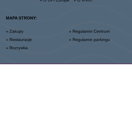
» O CPI Europe
» O VIVO!
MAPA STRONY:
» Zakupy
» Regulamin Centrum
» Restauracje
» Regulamin parkingu
» Rozrywka
Stalowa Wola
ul. Fryderyka Chopina 42, 37-450 Stalowa Wola
Administracja:
+48 15 306 24 00
Marketing:
+48 15 306 24 20
stalowawola@vivo-shopping.com