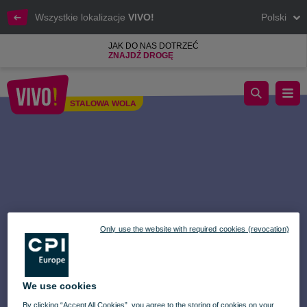
Wszystkie lokalizacje
VIVO!
Polski
JAK DO NAS DOTRZEĆ
ZNAJDŹ DROGĘ
Giełda Winylowa w VIVO! Stalowa Wola
STALOWA WOLA
Stalowa Wola
Only use the website with required cookies (revocation)
We use cookies
By clicking “Accept All Cookies”, you agree to the storing of cookies on your