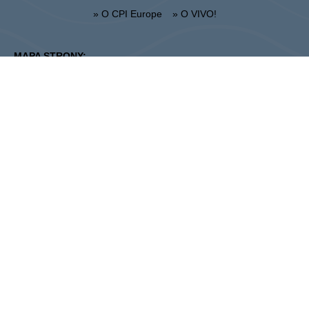
» O CPI Europe
» O VIVO!
MAPA STRONY:
» Zakupy
» Regulamin Centrum
» Restauracje
» Regulamin parkingu
» Rozrywka
Stalowa Wola
ul. Fryderyka Chopina 42, 37-450 Stalowa Wola
Administracja:
+48 15 306 24 00
Marketing:
+48 15 306 24 20
stalowawola@vivo-shopping.com