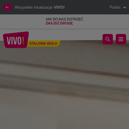
Wszystkie lokalizacje
VIVO!
Polski
JAK DO NAS DOTRZEĆ
ZNAJDŹ DROGĘ
Fotorelacja z 6. urodzin VIVO! Stalowa Wola 23.10.2021 r.
STALOWA WOLA
Stalowa Wola