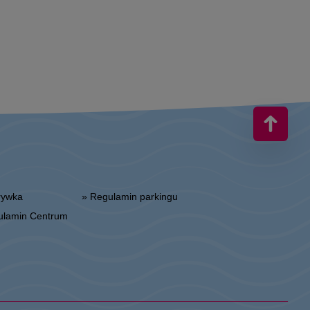
zrywka
» Regulamin parkingu
gulamin Centrum