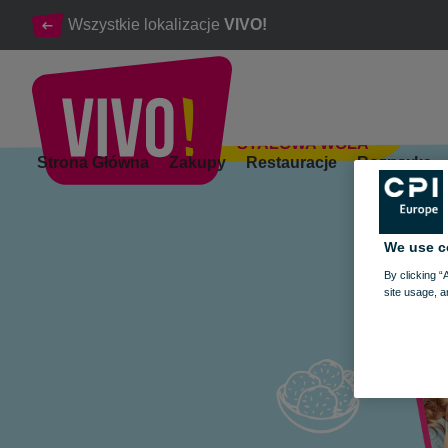
Wszystkie lokalizacje
VIVO!
STALOWA WOLA
Dzień Dziecka w VIVO! – odbierz voucher na lody!
Strona Główna
Zakupy
Restauracje
Rozrywka
Stalowa Wola
We use c
By clicking “
site usage, a