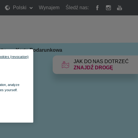
Polski
Wynajem
Śledź nas:
rty
»
Karta Podarunkowa
ookies (revocation)
JAK DO NAS DOTRZEĆ
ZNAJDŹ DROGĘ
ation, analyze
es yourself.