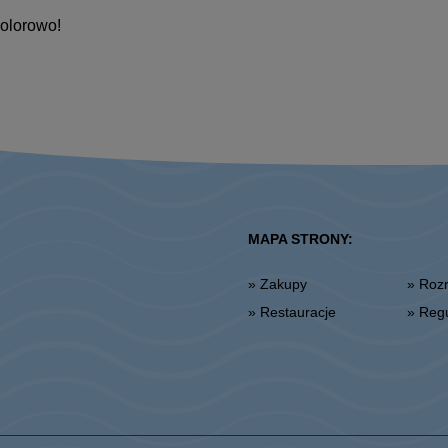
kolorowo!
MAPA STRONY:
» Zakupy
» Ro
» Restauracje
» Re