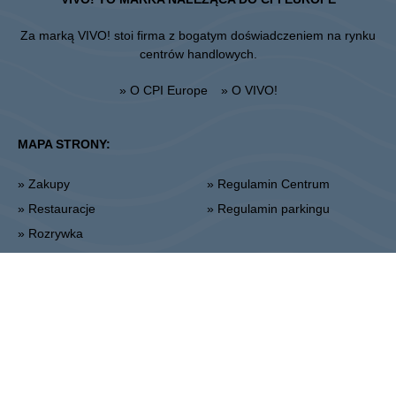
Za marką VIVO! stoi firma z bogatym doświadczeniem na rynku
centrów handlowych.
» O CPI Europe
» O VIVO!
MAPA STRONY:
» Zakupy
» Regulamin Centrum
» Restauracje
» Regulamin parkingu
» Rozrywka
Stalowa Wola
ul. Fryderyka Chopina 42, 37-450 Stalowa Wola
Administracja:
+48 15 306 24 00
Marketing:
+48 15 306 24 20