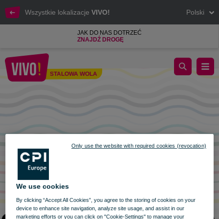
Wszystkie lokalizacje
VIVO!
Polski
JAK DO NAS DOTRZEĆ
ZNAJDŹ DROGĘ
Centrum nieczynne w dniu Narodowego Święta Niepodległości
STALOWA WOLA
Stalowa Wola
Only use the website with required cookies (revocation)
We use cookies
By clicking “Accept All Cookies”, you agree to the storing of cookies on your
device to enhance site navigation, analyze site usage, and assist in our
marketing efforts or you can click on "Cookie-Settings" to manage your