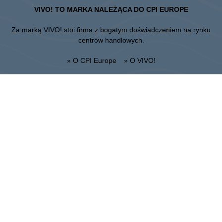
VIVO! TO MARKA NALEŻĄCA DO CPI EUROPE
Za marką VIVO! stoi firma z bogatym doświadczeniem na rynku
centrów handlowych.
» O CPI Europe
» O VIVO!
MAPA STRONY:
» Zakupy
» Regulamin Centrum
» Restauracje
» Regulamin parkingu
» Rozrywka
Stalowa Wola
ul. Fryderyka Chopina 42, 37-450 Stalowa Wola
Administracja:
+48 15 306 24 00