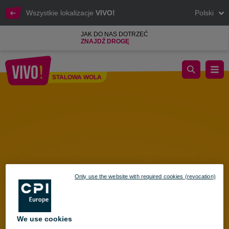
Wszystkie lokalizacje
VIVO!
Polski
JAK DO NAS DOTRZEĆ
ZNAJDŹ DROGĘ
Back to School w VIVO! – wszystko do szkoły w jednym miejsc
STALOWA WOLA
Stalowa Wola
Only use the website with required cookies (revocation)
We use cookies