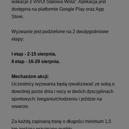
wakacje z VIVO! Stalowa Wola”. Aplikacja jest
dostępna na platformie Google Play oraz App
Store.
Wyzwanie jest podzielone na 2 dwutygodniowe
etapy:
I etap - 2-15 sierpnia,
II etap - 16-29 sierpnia.
Mechanizm akcji:
Uczestnicy wyzwania będą rywalizować ze sobą o
dowolnej porze dnia i nocy w dwóch dyscyplinach
sportowych: bieganiu/chodzeniu i jeździe na
rowerze.
Za każdą zapisaną trasę o długości minimum 1,5
km zostaną przyznane punkty.