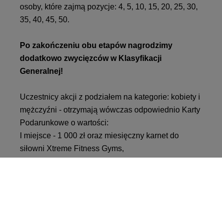
osoby, które zajmą pozycje: 4, 5, 10, 15, 20, 25, 30,
35, 40, 45, 50.
Po zakończeniu obu etapów nagrodzimy
dodatkowo zwycięzców w Klasyfikacji
Generalnej!
Uczestnicy akcji z podziałem na kategorie: kobiety i
mężczyźni - otrzymają wówczas odpowiednio Karty
Podarunkowe o wartości:
I miejsce - 1 000 zł oraz miesięczny karnet do
siłowni Xtreme Fitness Gyms,
II miejsce - 500 zł oraz miesięczny karnet do siłowni
Xtreme Fitness Gyms, III miejsce - 300 zł oraz
miesięczny karnet do siłowni Xtreme Fitness Gyms,
IV - X miejsce – 100 zł oraz tygodniowy karnet do
siłowni Xtreme Fitness Gyms.