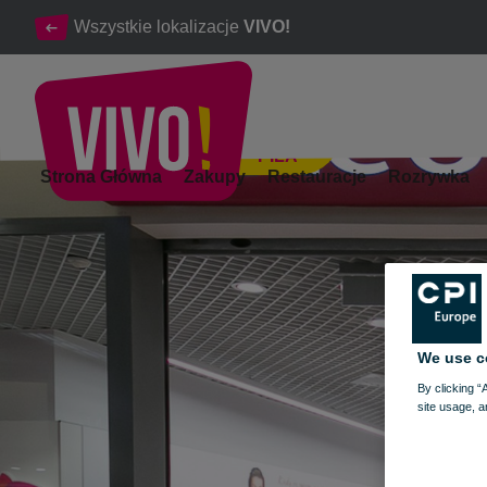
Wszystkie lokalizacje
VIVO!
PIŁA
Twoje zdrowie i piękno w drogerii Hebe.
Strona Główna
Zakupy
Restauracje
Rozrywka
Piła
We use c
By clicking “
site usage, a