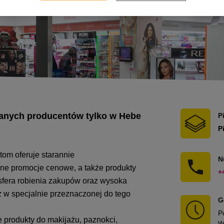
nanych producentów tylko w Hebe
P
P
tom oferuje starannie
N
ne promocje cenowe, a także produkty
+
sfera robienia zakupów oraz wysoka
 w specjalnie przeznaczonej do tego
G
P
 produkty do makijażu, paznokci,
W