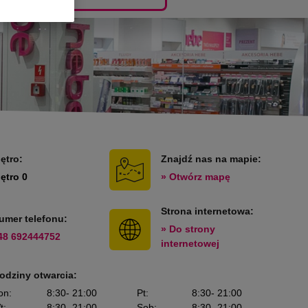
iętro:
Znajdź nas na mapie:
iętro 0
» Otwórz mapę
Strona internetowa:
umer telefonu:
» Do strony
48 692444752
internetowej
odziny otwarcia:
on
:
8:30
- 21:00
Pt
:
8:30
- 21:00
t
:
8:30
- 21:00
Sob
:
8:30
- 21:00