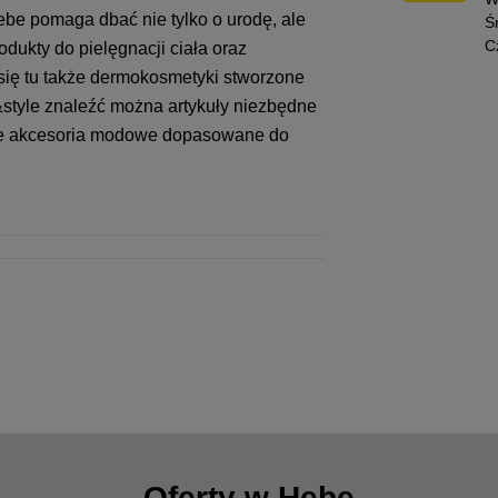
ebe pomaga dbać nie tylko o urodę, ale
Ś
C
odukty do pielęgnacji ciała oraz
się tu także dermokosmetyki stworzone
e&style znaleźć można artykuły niezbędne
kże akcesoria modowe dopasowane do
Oferty w Hebe