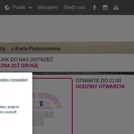
Polski
Wynajem
Śledź nas:
rty
»
Karta Podarunkowa
JAK DO NAS DOTRZEĆ
ZNAJDŹ DROGĘ
ookies (revocation)
OTWARTE DO 21:00
GODZINY OTWARCIA
ation, analyze
es yourself.