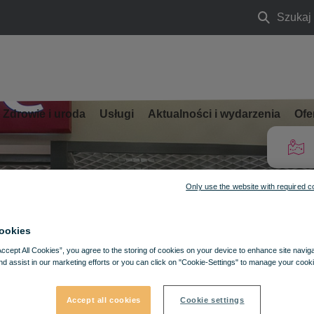
Szukaj
Szukaj
Zdrowie i uroda
Usługi
Aktualności i wydarzenia
Ofe
Only use the website with required c
ookies
Accept All Cookies”, you agree to the storing of cookies on your device to enhance site navig
nd assist in our marketing efforts or you can click on "Cookie-Settings" to manage your cooki
Accept all cookies
Cookie settings