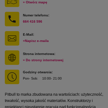
» Otwórz mapę
Numer telefonu:
664 416 596
E-Mail:
»Napisz e-maila
Strona internetowa:
» Do strony internetowej
Godziny otwarcia:
Pon
- Sob
:
10:00
- 21:00
Pitbull to marka zbudowana na wartościach: użyteczność,
trwałość, wysoka jakość materiałów. Konstruktorzy i
projektanci nieustannie pracują nad funkcjonalnością