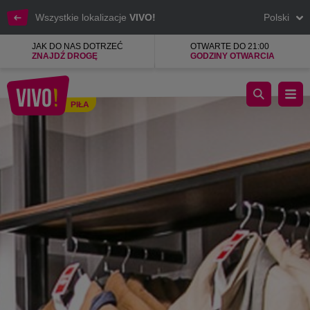
Wszystkie lokalizacje
VIVO!
Polski
JAK DO NAS DOTRZEĆ
OTWARTE DO 21:00
ZNAJDŹ DROGĘ
GODZINY OTWARCIA
Perfekcyjny garnitur dla odważnych indywidualistów.
PIŁA
Piła