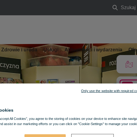
Szukaj
Szukaj
Zdrowie i uroda
Usługi
Aktualności i wydarzenia
Ofe
Only use the website with required c
ookies
Accept All Cookies”, you agree to the storing of cookies on your device to enhance site navig
nd assist in our marketing efforts or you can click on "Cookie-Settings" to manage your cooki