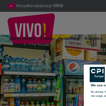
Wszystkie lokalizacje
VIVO!
PIŁA
Największy dystrybutor prasy w Polsce.
Strona Główna
Zakupy
Restauracje
Rozrywka
Piła
We use c
By clicking “
site usage, a