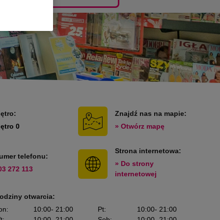
iętro:
Znajdź nas na mapie:
iętro 0
» Otwórz mapę
Strona internetowa:
umer telefonu:
» Do strony
03 272 113
internetowej
odziny otwarcia:
on
:
10:00
- 21:00
Pt
:
10:00
- 21:00
t
:
10:00
- 21:00
Sob
:
10:00
- 21:00