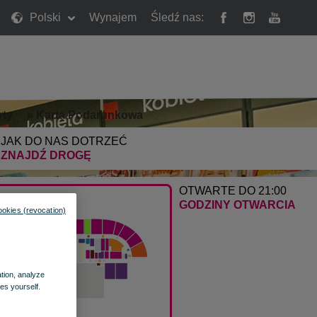
Polski
Wynajem
Śledź nas:
rty
»
Karta Podarunkowa
JAK DO NAS DOTRZEĆ
ZNAJDŹ DROGĘ
OTWARTE DO 21:00
GODZINY OTWARCIA
ookies (revocation)
ation, analyze
es yourself.