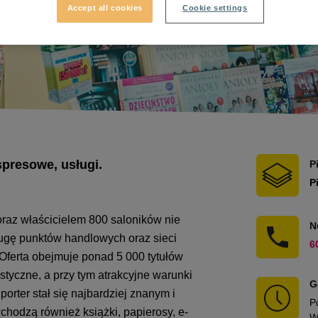
Accept all cookies
Cookie settings
spresowe, usługi.
P
P
oraz właścicielem 800 saloników nie
N
sługę punktów handlowych oraz sieci
6
 Oferta obejmuje ponad 5 000 tytułów
styczne, a przy tym atrakcyjne warunki
G
porter stał się najbardziej znanym i
P
chodzą również książki, papierosy, e-
W