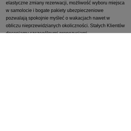
elastyczne zmiany rezerwacji, możliwość wyboru miejsca
w samolocie i bogate pakiety ubezpieczeniowe
pozwalają spokojnie myśleć o wakacjach nawet w
obliczu nieprzewidzianych okoliczności. Stałych Klientów
doceniamy szczególnymi propozycjami.
Wróć