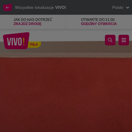
Wszystkie lokalizacje
VIVO!
Polski
JAK DO NAS DOTRZEĆ
OTWARTE DO 21:00
ZNAJDŹ DROGĘ
GODZINY OTWARCIA
Wielka gwiazda na nowoczesnym rynku odzieżowym.
PIŁA
Piła