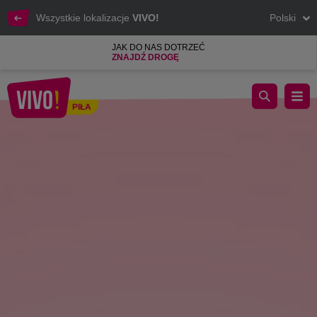
Wszystkie lokalizacje
VIVO!
Polski
JAK DO NAS DOTRZEĆ
ZNAJDŹ DROGĘ
Ten rower może być Twój, a Twój obecny ... odzyska blask!! Wi
PIŁA
Piła