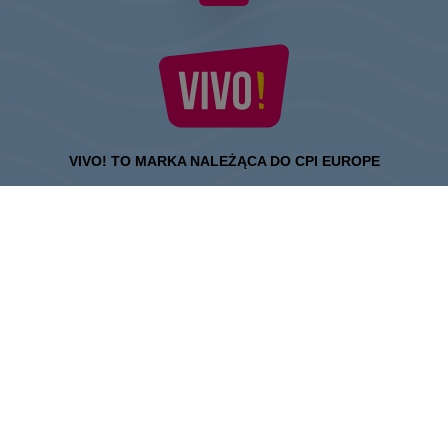
VIVO! TO MARKA NALEŻĄCA DO CPI EUROPE
Za marką VIVO! stoi firma z bogatym doświadczeniem na rynku
centrów handlowych.
» O CPI Europe
» O VIVO!
MAPA STRONY:
» Zakupy
» Rozrywka
» Restauracje
» Karta Podarunkowa