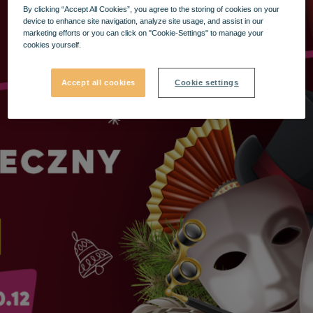
By clicking “Accept All Cookies”, you agree to the storing of cookies on your
device to enhance site navigation, analyze site usage, and assist in our
marketing efforts or you can click on "Cookie-Settings" to manage your
cookies yourself.
Accept all cookies
Cookie settings