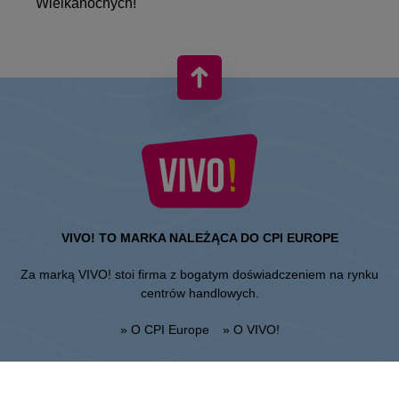
Wielkanocnych!
VIVO! TO MARKA NALEŻĄCA DO CPI EUROPE
Za marką VIVO! stoi firma z bogatym doświadczeniem na rynku
centrów handlowych.
» O CPI Europe
» O VIVO!
MAPA STRONY: