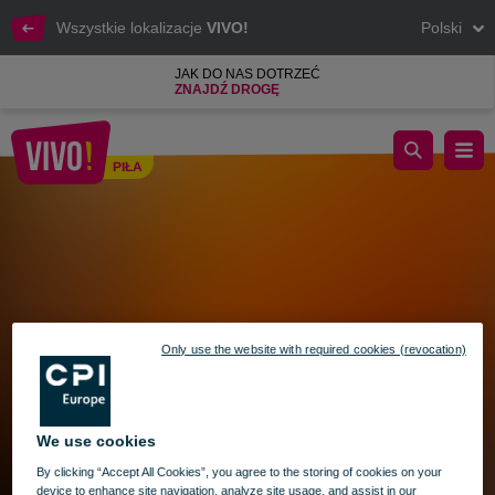
Wszystkie lokalizacje
VIVO!
Polski
JAK DO NAS DOTRZEĆ
ZNAJDŹ DROGĘ
ŚWIĄTECZNE GODZINY OTWARCIA VIVO! PIŁA – WIELKAN
PIŁA
Piła
Only use the website with required cookies (revocation)
We use cookies
By clicking “Accept All Cookies”, you agree to the storing of cookies on your
device to enhance site navigation, analyze site usage, and assist in our