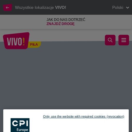
Wszystkie lokalizacje
VIVO!
Polski
JAK DO NAS DOTRZEĆ
ZNAJDŹ DROGĘ
Pilskie Targi Nieruchomości w VIVO!
PIŁA
Piła
Only use the website with required cookies (revocation)