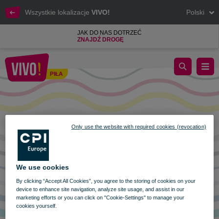
Wszystkie lokalizacje
VIVO!
Polski
JAK DO NAS DOTRZEĆ
ZNAJDŹ DROGĘ
NIEDZIELA HANDLOWA 27 SIERPNIA
PIŁA
Piła
Only use the website with required cookies (revocation)
We use cookies
By clicking “Accept All Cookies”, you agree to the storing of cookies on your
device to enhance site navigation, analyze site usage, and assist in our
marketing efforts or you can click on "Cookie-Settings" to manage your
cookies yourself.