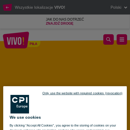
Wszystkie lokalizacje
VIVO!
Polski
JAK DO NAS DOTRZEĆ
ZNAJDŹ DROGĘ
Konkurs z okazji Dnia Taty! ‍
PIŁA
Piła
Only use the website with required cookies (revocation)
We use cookies
By clicking “Accept All Cookies”, you agree to the storing of cookies on your