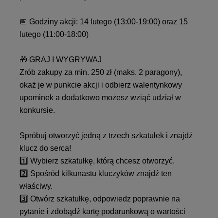
📅 Godziny akcji: 14 lutego (13:00-19:00) oraz 15
lutego (11:00-18:00)
🎁 GRAJ I WYGRYWAJ
Zrób zakupy za min. 250 zł (maks. 2 paragony),
okaż je w punkcie akcji i odbierz walentynkowy
upominek a dodatkowo możesz wziąć udział w
konkursie.
Spróbuj otworzyć jedną z trzech szkatułek i znajdź
klucz do serca!
1️⃣ Wybierz szkatułkę, którą chcesz otworzyć.
2️⃣ Spośród kilkunastu kluczyków znajdź ten
właściwy.
3️⃣
Otwórz szkatułkę, odpowiedz poprawnie na
pytanie i zdobądź kartę podarunkową o wartości