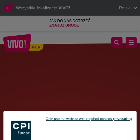
Wszystkie lokalizacje
VIVO!
Polski
JAK DO NAS DOTRZEĆ
ZNAJDŹ DROGĘ
Klucz do serca - Walentynki w VIVO!
PIŁA
Piła
Only use the website with required cookies (revocation)