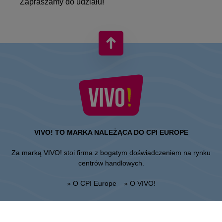
Zapraszamy do udziału!
VIVO! TO MARKA NALEŻĄCA DO CPI EUROPE
Za marką VIVO! stoi firma z bogatym doświadczeniem na rynku
centrów handlowych.
» O CPI Europe
» O VIVO!
MAPA STRONY: