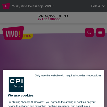
Wszystkie lokalizacje
VIVO!
Polski
JAK DO NAS DOTRZEĆ
ZNAJDŹ DROGĘ
KIERMASZ PŁYT WINYLOWYCH W VIVO! - 13.04.2024
PIŁA
Piła
Only use the website with required cookies (revocation)
We use cookies
By clicking “Accept All Cookies”, you agree to the storing of cookies on your
device to enhance site navigation, analyze site usage, and assist in our