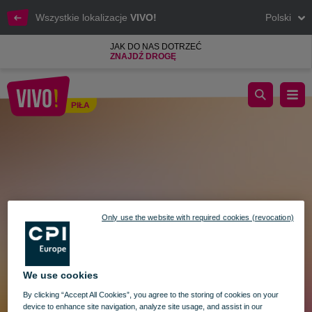
Wszystkie lokalizacje
VIVO!
Polski
JAK DO NAS DOTRZEĆ
ZNAJDŹ DROGĘ
Godziny otwarcia VIVO! Piła w Zielone Świątki oraz Boże Ciało
PIŁA
Piła
Only use the website with required cookies (revocation)
We use cookies
By clicking “Accept All Cookies”, you agree to the storing of cookies on your
device to enhance site navigation, analyze site usage, and assist in our