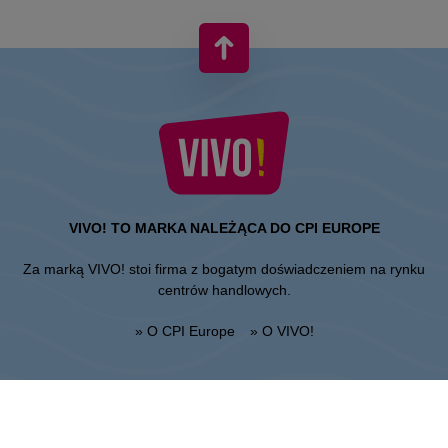
VIVO! TO MARKA NALEŻĄCA DO CPI EUROPE
Za marką VIVO! stoi firma z bogatym doświadczeniem na rynku
centrów handlowych.
» O CPI Europe
» O VIVO!
MAPA STRONY:
» Zakupy
» Rozrywka