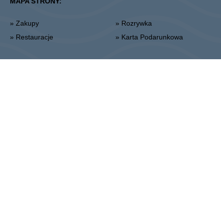
MAPA STRONY:
» Zakupy
» Rozrywka
» Restauracje
» Karta Podarunkowa
Piła
ul. 14 Lutego 26, 64-920 Piła
Administracja:
+48 67 350 16 00
:
CPI Europe to firma z sektora nieruchomości komercyjnych, której
działalność skupia się na obiektach handlowych oraz biurowych na
siedmiu głównych europejskich rynkach, tj. w Austrii, Niemczech,
Czechach, Słowacji, Węgrzech, Rumunii oraz Polsce. Podstawa
działalności firmy obejmuje zarządzanie nieruchomościami oraz część
deweloperską. Marki handlowe STOP SHOP, VIVO! oraz marka
biurowa myhive stanowią kluczowy obszar dla tych aktywności i
odzwierciedlają koncentrację na wysokiej jakości usługach. Spółka