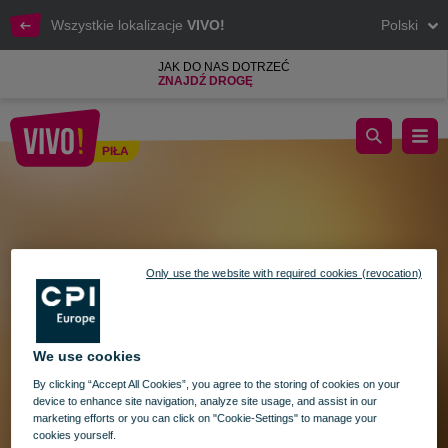
Wszystkie lokalizacje
VIVO!
Polski
JAK DO NAS DOTRZEĆ
ZNAJDŹ DROGĘ
Godziny otwarcia VIVO! Piła w dniach 1 i 11 listopada
PIŁA
Piła
Only use the website with required cookies (revocation)
We use cookies
By clicking “Accept All Cookies”, you agree to the storing of cookies on your
device to enhance site navigation, analyze site usage, and assist in our
marketing efforts or you can click on "Cookie-Settings" to manage your
cookies yourself.