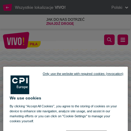
Wszystkie lokalizacje
VIVO!
Polski
JAK DO NAS DOTRZEĆ
ZNAJDŹ DROGĘ
GODZINY OTWARCIA VIVO! PIŁA 1 I 11 LISTOPADA
PIŁA
Piła
Only use the website with required cookies (revocation)
We use cookies
By clicking “Accept All Cookies”, you agree to the storing of cookies on your
device to enhance site navigation, analyze site usage, and assist in our
marketing efforts or you can click on "Cookie-Settings" to manage your
cookies yourself.