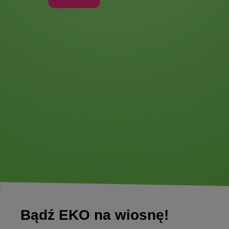
Bądź EKO na wiosnę!