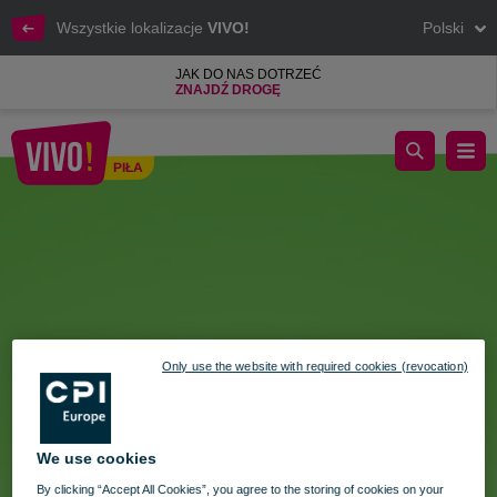
Wszystkie lokalizacje
VIVO!
Polski
JAK DO NAS DOTRZEĆ
ZNAJDŹ DROGĘ
Bądź EKO na wiosnę!
PIŁA
Piła
Only use the website with required cookies (revocation)
We use cookies
By clicking “Accept All Cookies”, you agree to the storing of cookies on your