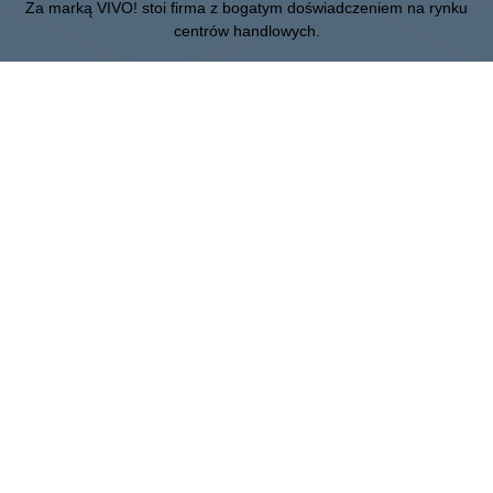
Za marką VIVO! stoi firma z bogatym doświadczeniem na rynku
centrów handlowych.
» O CPI Europe
» O VIVO!
MAPA STRONY:
» Zakupy
» Rozrywka
» Restauracje
» Karta Podarunkowa
Piła
ul. 14 Lutego 26, 64-920 Piła
Administracja:
+48 67 350 16 00
:
CPI Europe to firma z sektora nieruchomości komercyjnych, której