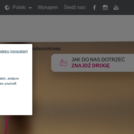
Polski
Wynajem
Śledź nas:
rty
»
Karta Podarunkowa
ookies (revocation)
JAK DO NAS DOTRZEĆ
ZNAJDŹ DROGĘ
ation, analyze
es yourself.