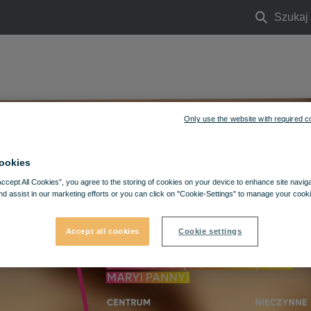
Szukaj
Szukaj
Zdrowie i uroda
Usługi
Aktualności i wydarzenia
Ofe
Only use the website with required c
ookies
Accept All Cookies”, you agree to the storing of cookies on your device to enhance site navig
nd assist in our marketing efforts or you can click on "Cookie-Settings" to manage your cooki
Accept all cookies
Cookie settings