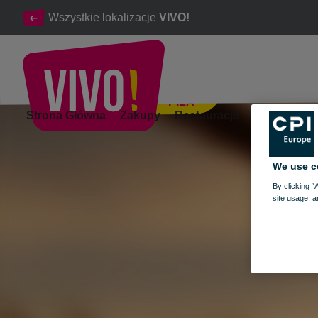
Wszystkie lokalizacje
VIVO!
PIŁA
15 sierpnia – VIVO! będzie nieczynne
Strona Główna
Zakupy
Restauracje
Rozrywka
Piła
We use c
By clicking “
site usage, a