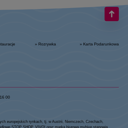
estauracje
» Rozrywka
» Karta Podarunkowa
16 00
ych europejskich rynkach, tj. w Austrii, Niemczech, Czechach,
 handlowe STOP SHOP, VIVO! oraz marka biurowa myhive stanowią