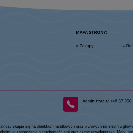
MAPA STRONY:
» Zakupy
» R
Administracja:
+48 67 350 
:
łalność skupia się na obiektach handlowych oraz biurowych na siedmiu główn
my obejmuje zarządzanie nieruchomościami oraz część deweloperską. Marki