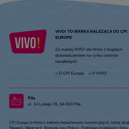
VIVO! TO MARKA NALEŻĄCA DO CPI
EUROPE
Za marką VIVO! stoi firma z bogatym
doświadczeniem na rynku centrów
handlowych.
» O CPI Europe
» O VIVO!
Piła
ul. 14 Lutego 26, 64-920 Piła
CPI Europe to firma z sektora nieruchomości komercyjnych, której dzia
Słowacji, Węgrzech, Rumunii oraz Polsce. Podstawa działalności fir