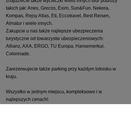
znajdziecie także wycieczki wielu innych biur podróży
takich jak: Anex, Grecos, Exim, Sun&Fun, Nekera,
Kompas, Rejsy Atlas, Eti, Eccotravel, Best Reisen,
Almatur i wiele innych.
Zakupcie u nas także najlepsze ubezpieczenia
turystyczne od towarzystw ubezpieczeniowych:
Allianz, AXA, ERGO, TU Europa, Hansemerkur,
Colonnade.
Zarezerwujecie także parking przy każdym lotnisku w
kraju.
Wszystko w jednym miejscu, kompleksowo i w
najlepszych cenach!