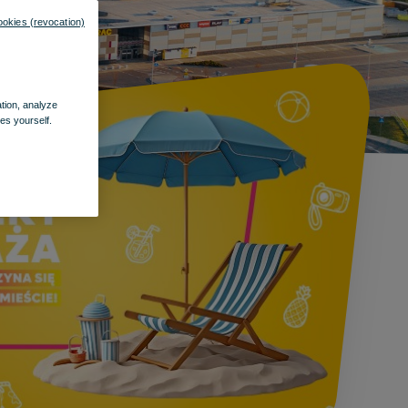
ookies (revocation)
ation, analyze
es yourself.