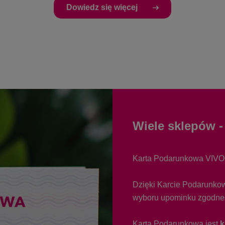
Dowiedz się więcej
Wiele sklepów - 
Karta Podarunkowa VIVO!
Dzięki Karcie Podarunko
wyboru upominku zgodnego
Karta Podarunkowa jest
k