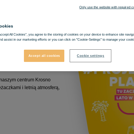
Only use the website with required c
ookies
Accept All Cookies”, you agree to the storing of cookies on your device to enhance site navig
nd assist in our marketing efforts or you can click on "Cookie-Settings" to manage your cooki
Accept all cookies
Cookie settings
 naszym centrum Krosno
eżaczkami i letnią atmosferą,