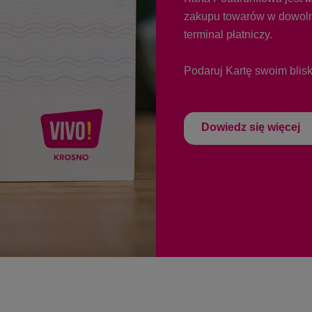
zakupu towarów w dowoln
terminal płatniczy.
Podaruj Kartę swoim blisk
Dowiedz się więcej