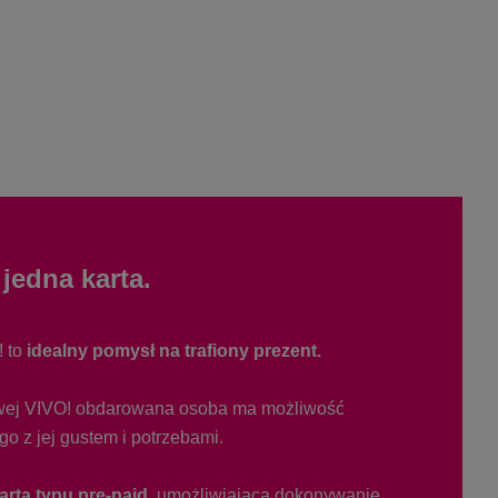
jedna karta.
 to
idealny pomysł na trafiony prezent.
wej VIVO! obdarowana osoba ma możliwość
 z jej gustem i potrzebami.
artą typu pre-paid,
umożliwiającą dokonywanie