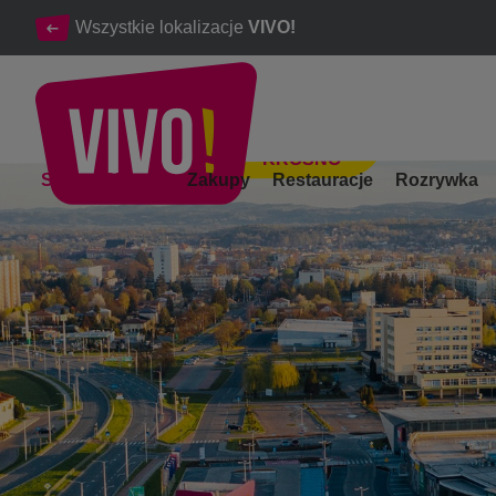
Wszystkie lokalizacje
VIVO!
KROSNO
Idealne miejsce na udane zakupy i ciekawą rozrywkę
Strona Główna
Zakupy
Restauracje
Rozrywka
Krosno