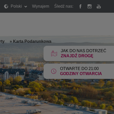
Polski
Wynajem
Śledź nas:
rty
»
Karta Podarunkowa
JAK DO NAS DOTRZEĆ
ZNAJDŹ DROGĘ
OTWARTE DO 21:00
GODZINY OTWARCIA