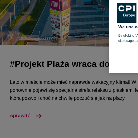
We use c
By clicking “
site usage, a
#Projekt Plaża wraca do nas!
Lato w mieście może mieć naprawdę wakacyjny klimat! W
ponownie pojawi się specjalna strefa relaksu z piaskiem, l
która pozwoli choć na chwilę poczuć się jak na plaży.
sprawdź