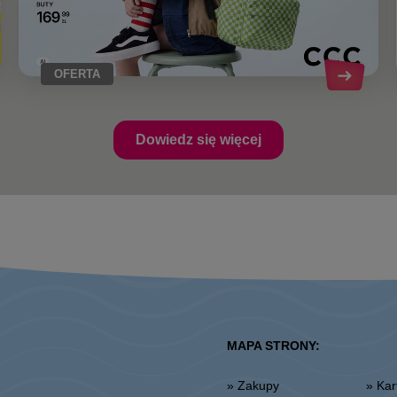
OFERTA
Dowiedz się więcej
MAPA STRONY:
» Zakupy
» K