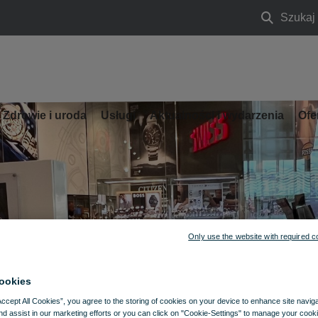
Szukaj
Szukaj
Zdrowie i uroda
Usługi
Aktualności i wydarzenia
Ofe
Only use the website with required c
ookies
Accept All Cookies”, you agree to the storing of cookies on your device to enhance site navig
nd assist in our marketing efforts or you can click on "Cookie-Settings" to manage your cooki