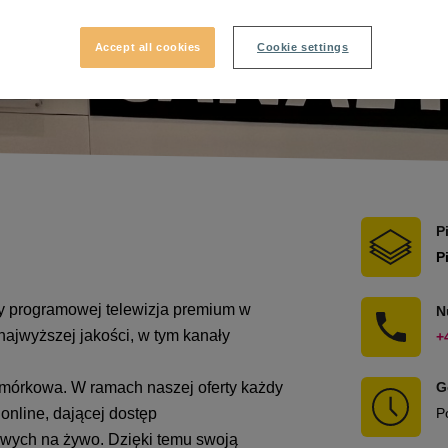
Accept all cookies
Cookie settings
P
P
 programowej telewizja premium w
N
ajwyższej jakości, w tym kanały
+
komórkowa. W ramach naszej oferty każdy
G
nline, dającej dostęp
P
rtowych na żywo. Dzięki temu swoją