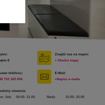
iętro:
Znajdź nas na mapie:
iętro 0
» Otwórz mapę
umer telefonu:
E-Mail:
48 732 183 844
»Napisz e-maila
odziny otwarcia:
on
- Sob
:
09:00
- 21:00
Niedz
:
10:00
- 20:00