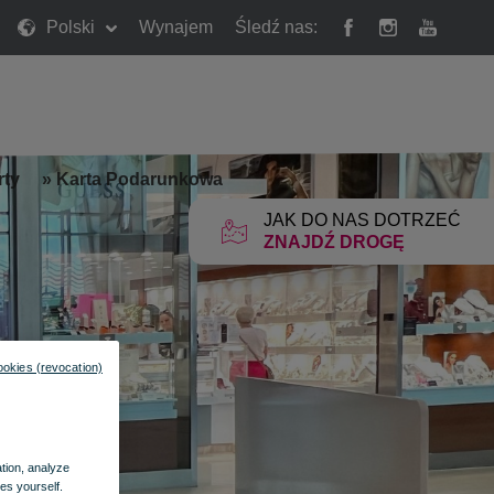
Polski
Wynajem
Śledź nas:
rty
»
Karta Podarunkowa
JAK DO NAS DOTRZEĆ
ZNAJDŹ DROGĘ
ookies (revocation)
ation, analyze
es yourself.