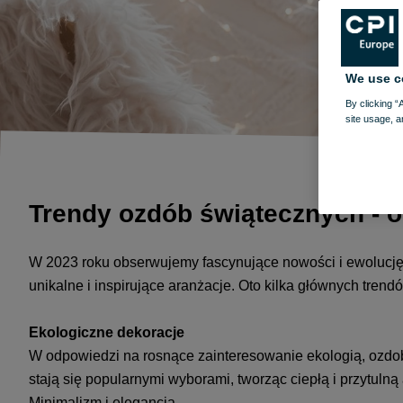
We use c
By clicking “
site usage, a
Trendy ozdób świątecznych - o
W 2023 roku obserwujemy fascynujące nowości i ewolucję 
unikalne i inspirujące aranżacje. Oto kilka głównych tren
Ekologiczne dekoracje
W odpowiedzi na rosnące zainteresowanie ekologią, ozdoby
stają się popularnymi wyborami, tworząc ciepłą i przytulną
Minimalizm i elegancja