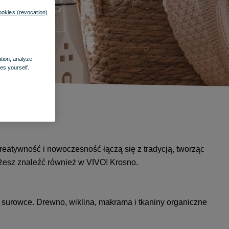
ookies (revocation)
ation, analyze
es yourself.
eatywność i nowoczesność łączą się z tradycją, tworząc
możesz znaleźć również w VIVO! Krosno.
 surowce. Drewno, wiklina, makrama i tkaniny organiczne