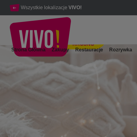
Wszystkie lokalizacje
VIVO!
KROSNO
Trendy ozdób świątecznych - odkryj je w VIVO! Krosno
Strona Główna
Zakupy
Restauracje
Rozrywka
Krosno