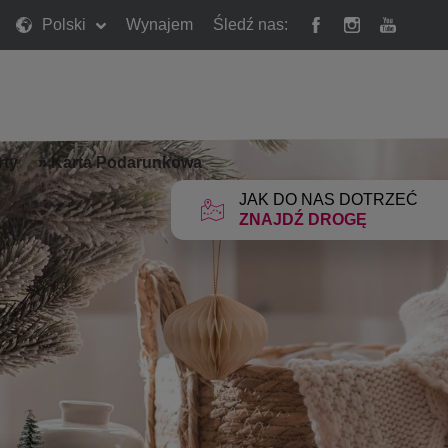
Polski
Wynajem
Śledź nas:
rty
»
Karta Podarunkowa
JAK DO NAS DOTRZEĆ
ZNAJDŹ DROGĘ