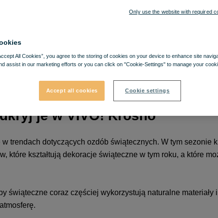
Only use the website with required c
ookies
Accept All Cookies”, you agree to the storing of cookies on your device to enhance site navig
nd assist in our marketing efforts or you can click on "Cookie-Settings" to manage your cooki
Accept all cookies
Cookie settings
dkryj je w VIVO! Krosno
w trendach dotyczących ozdób świątecznych. W tym sezonie kr
dów, które kształtują dekoracje świąteczne w tym roku, a które 
 świąteczne coraz częściej wykorzystują naturalne materiały i
 atmosferę.