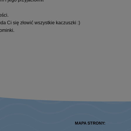
ści.
a Ci się złowić wszystkie kaczuszki :)
ominki.
MAPA STRONY: