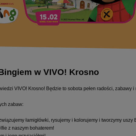
 Bingiem w VIVO! Krosno
dwiedzi VIVO! Krosno! Będzie to sobota pełen radości, zabawy i 
ych zabaw:
związujemy łamigłówki, rysujemy i kolorujemy i tworzymy uszy 
lfie z naszym bohaterem!
 i jego przyjaciółmi!