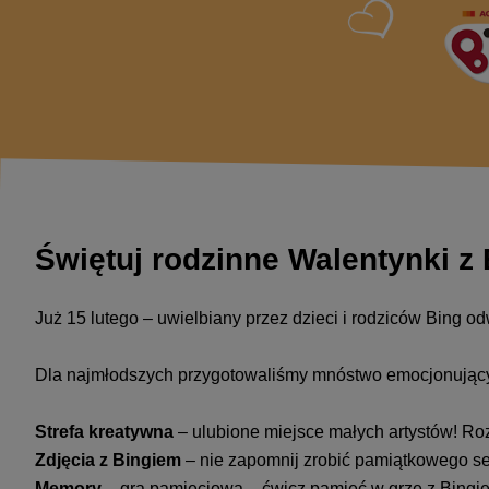
Świętuj rodzinne Walentynki z
Już 15 lutego – uwielbiany przez dzieci i rodziców Bing o
Dla najmłodszych przygotowaliśmy mnóstwo emocjonując
Strefa kreatywna
– ulubione miejsce małych artystów! Ro
Zdjęcia z Bingiem
– nie zapomnij zrobić pamiątkowego se
Memory
– gra pamięciowa – ćwicz pamięć w grze z Bingiem