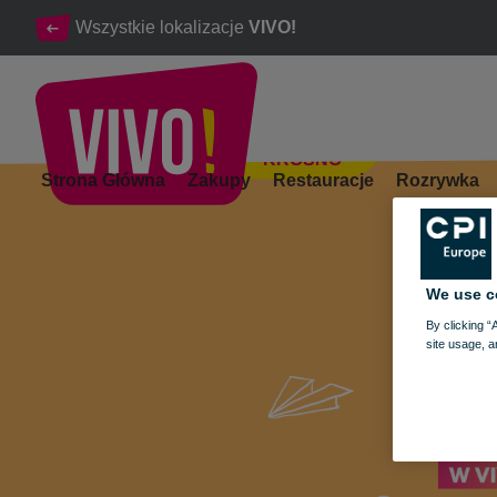
Wszystkie lokalizacje
VIVO!
KROSNO
Świętuj rodzinne Walentynki z Bingiem w VIVO! Krosno
Strona Główna
Zakupy
Restauracje
Rozrywka
Krosno
We use c
By clicking “
site usage, a