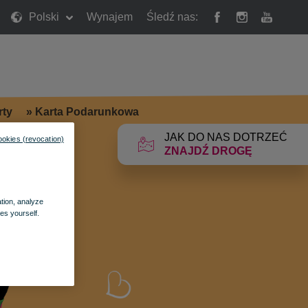
Polski
Wynajem
Śledź nas:
rty
»
Karta Podarunkowa
JAK DO NAS DOTRZEĆ
ookies (revocation)
ZNAJDŹ DROGĘ
ation, analyze
es yourself.