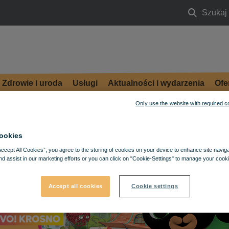
Szukaj
Szukaj
Zdrowie i uroda
Usługi
Aktualności i wydarzenia
Ofe
Only use the website with required c
ookies
Accept All Cookies”, you agree to the storing of cookies on your device to enhance site navig
nd assist in our marketing efforts or you can click on "Cookie-Settings" to manage your cooki
Accept all cookies
Cookie settings