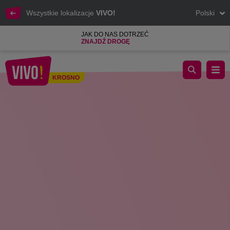
Wszystkie lokalizacje
VIVO!
Polski
JAK DO NAS DOTRZEĆ
ZNAJDŹ DROGĘ
Światowy tydzień karmienia piersią w VIVO! Krosno
KROSNO
Krosno