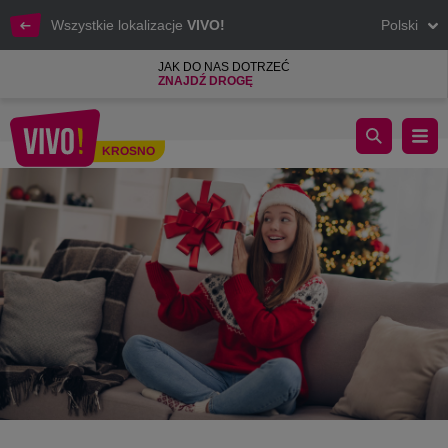
Wszystkie lokalizacje
VIVO!
Polski
JAK DO NAS DOTRZEĆ
ZNAJDŹ DROGĘ
Niezwykłe Pomysły na Prezent dla Nastolatka na Boże Narodz
KROSNO
Krosno