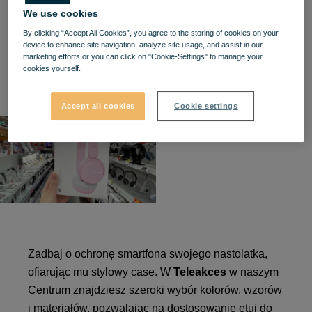
ulubionymi utworami gdziekolwiek się znajdują.
We use cookies
Dobrym pomysłem będą również słuchawki
By clicking “Accept All Cookies”, you agree to the storing of cookies on your
douszne, lub nauszne - zwłaszcza dla miłośników
device to enhance site navigation, analyze site usage, and assist in our
marketing efforts or you can click on "Cookie-Settings" to manage your
muzyki, filmów czy gier. Sprawdź najnowsze
cookies yourself.
modele dostępne w sklepie
Media Markt.
Accept all cookies
Cookie settings
Zadbaj o ochronę smartfona swojego nastolatka,
ofiarując mu stylowy case. W
Teleakces
w naszym
Centrum znajdziesz szeroki wybór kolorów, wzorów
i materiałów, pozwalając na dostosowanie etui do