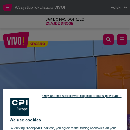
Wszystkie lokalizacje
VIVO!
Polski
JAK DO NAS DOTRZEĆ
ZNAJDŹ DROGĘ
KWIATOMAT 24/7 JUŻ JEST DOSTĘPNY W VIVO!
KROSNO
Krosno
Only use the website with required cookies (revocation)
We use cookies
By clicking “Accept All Cookies”, you agree to the storing of cookies on your