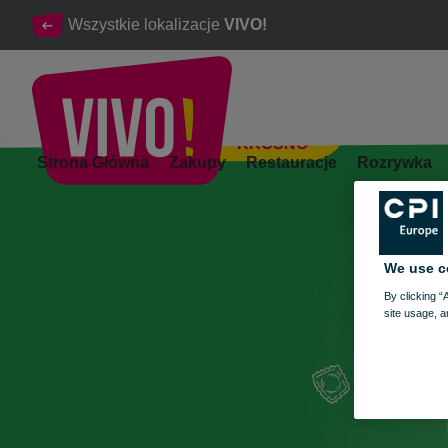
Wszystkie lokalizacje
VIVO!
KROSNO
Jarmark włoski po raz pierwszy w Vivo! Krosno
Strona Główna
Zakupy
Restauracje
Rozrywka
Krosno
We use c
By clicking “
site usage, a