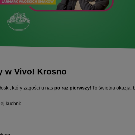
y w Vivo! Krosno
oski, który zagości u nas
po raz pierwszy
! To świetna okazja, 
ej kuchni:
traw,