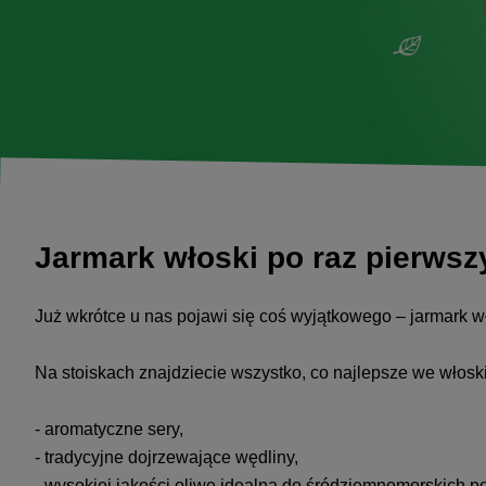
Jarmark włoski po raz pierwsz
Już wkrótce u nas pojawi się coś wyjątkowego – jarmark wł
Na stoiskach znajdziecie wszystko, co najlepsze we włoski
- aromatyczne sery,
- tradycyjne dojrzewające wędliny,
- wysokiej jakości oliwę idealną do śródziemnomorskich po