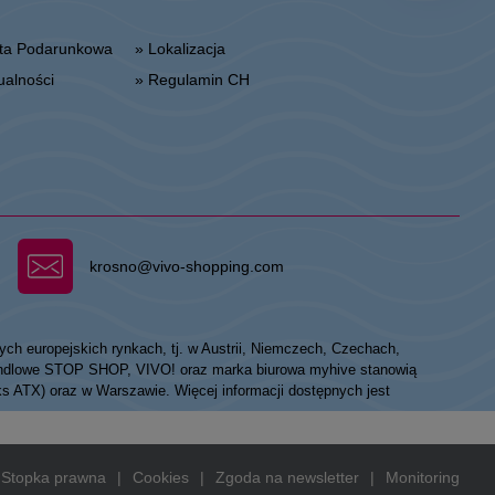
arta Podarunkowa
» Lokalizacja
tualności
» Regulamin CH
krosno@vivo-shopping.com
ych europejskich rynkach, tj. w Austrii, Niemczech, Czechach,
 handlowe STOP SHOP, VIVO! oraz marka biurowa myhive stanowią
eks ATX) oraz w Warszawie. Więcej informacji dostępnych jest
Stopka prawna
|
Cookies
|
Zgoda na newsletter
|
Monitoring