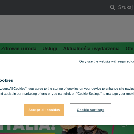
Szukaj
Szukaj
Zdrowie i uroda
Usługi
Aktualności i wydarzenia
Ofe
Only use the website with required c
ookies
Accept All Cookies”, you agree to the storing of cookies on your device to enhance site navig
nd assist in our marketing efforts or you can click on "Cookie-Settings" to manage your cooki
Accept all cookies
Cookie settings