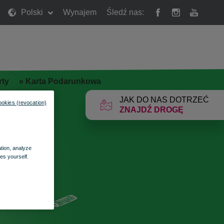
Polski
Wynajem
Śledź nas:
rty
»
Karta Podarunkowa
JAK DO NAS DOTRZEĆ
ookies (revocation)
ZNAJDŹ DROGĘ
ation, analyze
es yourself.