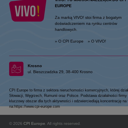
EUROPE
Za marką VIVO! stoi firma z bogatym
doświadczeniem na rynku centrów
handlowych.
» O CPI Europe
» O VIVO!
Krosno
ul. Bieszczadzka 29, 38-400 Krosno
CPI Europe to firma z sektora nieruchomości komercyjnych, której dzia
Słowacji, Węgrzech, Rumunii oraz Polsce. Podstawa działalności fir
kluczowy obszar dla tych aktywności i odzwierciedlają koncentrację na
na:
https://www.cpi-europe.com
© 2026
CPI Europe
. All rights reserved.