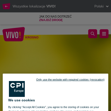
Wszystkie lokalizacje
VIVO!
Polski
JAK DO NAS DOTRZEĆ
ZNAJDŹ DROGĘ
Godziny otwarcia Vivo! Krosno w Boże Ciało – 19 czerwca
KROSNO
Krosno
Only use the website with required cookies (revocation)
We use cookies
By clicking “Accept All Cookies”, you agree to the storing of cookies on your