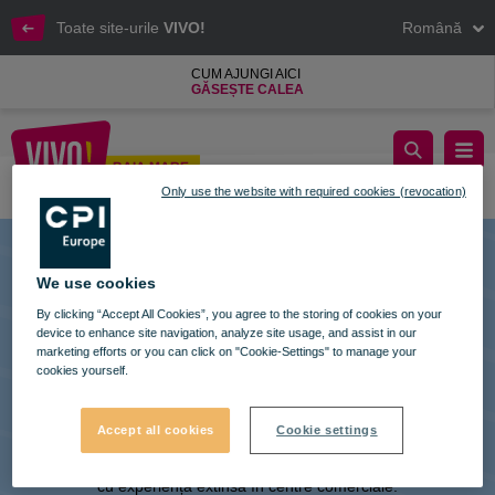
Toate site-urile
VIVO!
Română
CUM AJUNGI AICI
GĂSEȘTE CALEA
Doctor Green
BAIA MARE
Only use the website with required cookies (revocation)
Baia Mare
We use cookies
By clicking “Accept All Cookies”, you agree to the storing of cookies on your
device to enhance site navigation, analyze site usage, and assist in our
marketing efforts or you can click on "Cookie-Settings" to manage your
cookies yourself.
VIVO! ESTE O MARCĂ A CPI EUROPE
Accept all cookies
Cookie settings
În spatele brand-ului VIVO! stă o companie imobiliară de succes
cu experiență extinsă în centre comerciale.