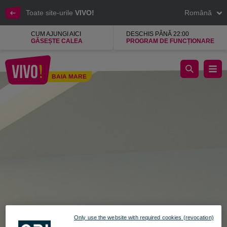
Toate site-urile
VIVO!
Română
CUM AJUNGI AICI
DESCHIS PÂNĂ 22:00
GĂSEȘTE CALEA
PROGRAM DE FUNCȚIONARE
Caffettivity, cafenea si coffeee lounge
BAIA MARE
Baia Mare
Only use the website with required cookies (revocation)