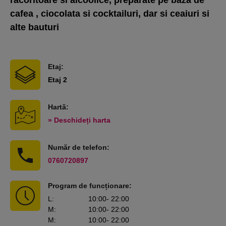
racoritoare si alcoolice, preparate pe baza de
cafea , ciocolata si cocktailuri, dar si ceaiuri si
alte bauturi
Etaj:
Etaj 2
Hartă:
» Deschideți harta
Număr de telefon:
0760720897
Program de funcționare:
L
:
10:00
- 22:00
M
:
10:00
- 22:00
M
:
10:00
- 22:00