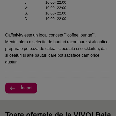
J
:
10:00
- 22:00
V
:
10:00
- 22:00
S
:
10:00
- 22:00
D
:
10:00
- 22:00
Caffetivity este un local concept ""coffee lounge"".
Meniul ofera o selectie de bauturi racoritoare si alcoolice,
preparate pe baza de cafea , ciocolata si cocktailuri, dar
si ceaiuri si alte bauturi care pot satisface cam orice
gusturi.
Înapoi
Toate ofertele de la VIVO! Baia